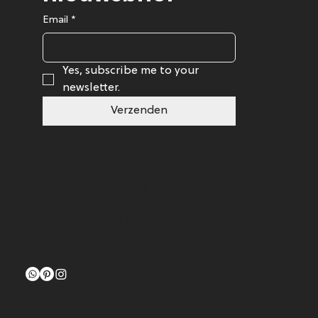
Email
*
Yes, subscribe me to your 
newsletter.
Verzenden
Contact
Spaarndammerdijk 661
1014 AD Amsterdam
(bezoek alleen op afspraak)
Een bericht sturen
Menu