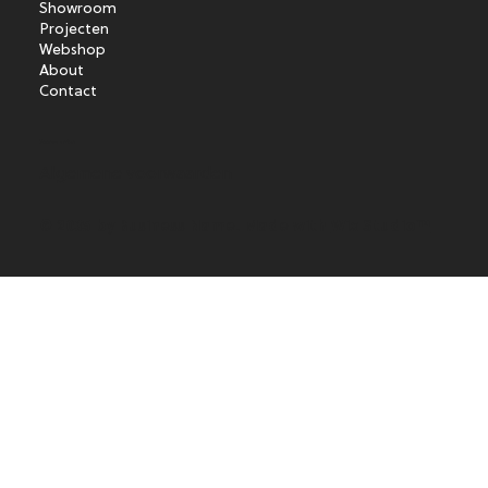
Showroom
Projecten
Webshop
About
Contact
Voorwaarden
Algemene voorwaarden
© 2035 by ​Business Name. Made with
Wix Studio™