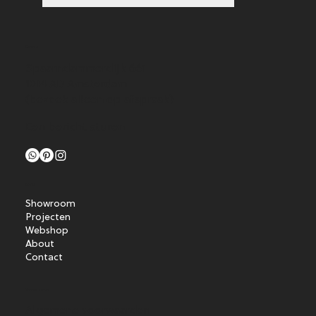
Contact
Spaarndammerdijk 661
1014 AD Amsterdam
(bezoek alleen op afspraak)
Een bericht sturen
Menu
Showroom
Projecten
Webshop
About
Contact
Voorwaarden
Algemene voorwaarden