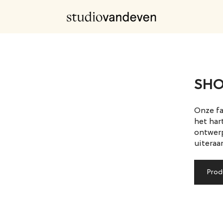
SH
Onze f
het har
ontwer
uiteraa
Prod