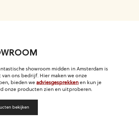
OWROOM
antastische showroom midden in Amsterdam is
t van ons bedrijf. Hier maken we onze
pen, bieden we
adviesgesprekken
en kun je
rd onze producten zien en uitproberen.
ucten bekijken